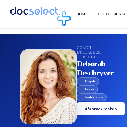
HOME
PROFESSIONAL
TERUG NAAR DE DIRECTORY
COACH
·
ETTERBEEK
·
BELGIË
Deborah
Deschryver
Engels
Frans
Nederlands
Afspraak maken