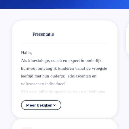
Presentatie
Hallo,
Als kinesiologe, coach en expert in ouderlijk
burn-out ontvang ik kinderen vanaf de vroegste
leeftijd met hun ouder(s), adolescenten en
volwassenen individueel.
Met verschillende specialisaties en opleidingen
heb ik mijn expertisegebied opgebouwd dankzij
Meer bekijken
mijn ervaring in een instelling voor geestelijke
gezondheidszorg evenals in de sector jeugdhulp
en hun gezinnen.