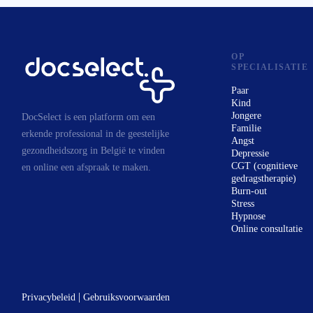
als koppel of als ouder.
De insteek van mijn begeleiding is geïnspireerd
door de integratieve therapie, de kortdurende
therapie, de psycho-educatieve benadering,
OP
SPECIALISATIE
evenals door moderne benaderingen zoals
Paar
MBSR (mindfulness), EFT (Emotional Freedom
Kind
Techniques), kinesiologie en psycho-somato-
Jongere
DocSelect is een platform om een
Familie
emotionele therapie.
erkende professional in de geestelijke
Angst
gezondheidszorg in België te vinden
Wat gezinscoaching betreft, komt bij mijn
Depressie
CGT (cognitieve
en online een afspraak te maken.
professionele persoonlijkheid ook de
gedragstherapie)
systemische benadering.
Burn-out
Stress
Hypnose
Deze presentatie is vertaald door DocSelect.
Online consultatie
|
Privacybeleid
Gebruiksvoorwaarden