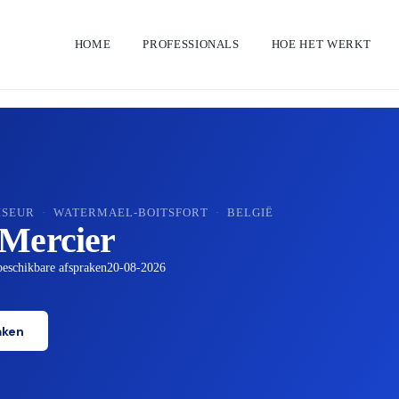
HOME
PROFESSIONALS
HOE HET WERKT
ISEUR
·
WATERMAEL-BOITSFORT
·
BELGIË
Mercier
eschikbare afspraken
20-08-2026
aken