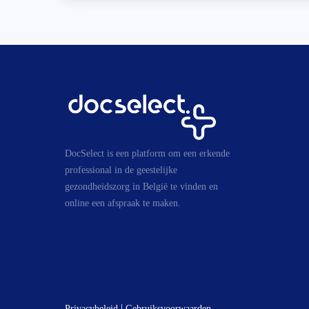
DocSelect is een platform om een erkende
professional in de geestelijke
gezondheidszorg in België te vinden en
online een afspraak te maken.
|
Privacybeleid
Gebruiksvoorwaarden