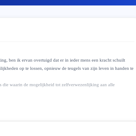
g, ben ik ervan overtuigd dat er in ieder mens een kracht schuilt
ilijkheden op te lossen, opnieuw de teugels van zijn leven in handen te
die waarin de mogelijkheid tot zelfverwezenlijking aan alle
ningsrelatie aan te bieden… de best mogelijke context om ieder in staat
rwezenlijking te vinden.
en therapeutisch-relatiegericht. Toch gebruik ik verschillende
trisch) die een psychodynamische blik op de situatie bieden en het