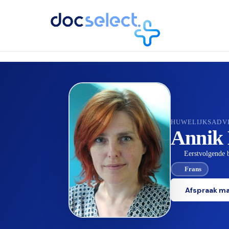
TERUG NAAR DE DIRECTORY
HUWELIJKSADV
Annik 
Eerstvolgende b
Frans
Afspraak m