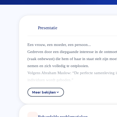
Presentatie
Een vrouw, een moeder, een persoon...
Gedreven door een diepgaande interesse in de ontmoetin
(vaak onbewust) die hem of haar in staat stelt zijn moe
nemen en zich volledig te ontplooien.
Volgens Abraham Maslow: “De perfecte samenleving is 
individuen wordt geboden.”
Mijn doel is een plaats, een begeleiding, een hulpverle
Meer bekijken
te stellen zijn eigen weg naar betekenis, rust en zelfve
Mijn methodologie is in wezen humanistisch, persoons- 
hulpmiddelen (analytisch, systemisch en ethno-psychia
mogelijk maken om de invalshoeken te verruimen.
Behandelde problematieken