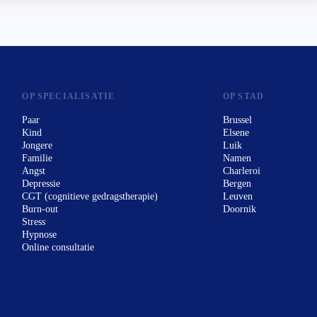
OP SPECIALISATIE
OP STAD
Paar
Brussel
Kind
Elsene
Jongere
Luik
Familie
Namen
Angst
Charleroi
Depressie
Bergen
CGT (cognitieve gedragstherapie)
Leuven
Burn-out
Doornik
Stress
Hypnose
Online consultatie