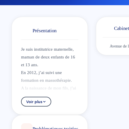
Cabine
Présentation
Avenue de l
Je suis institutrice maternelle,
maman de deux enfants de 16
et 13 ans.
En 2012, j’ai suivi une
formation en massothérapie.
A la naissance de mon fils, j’ai
suivi une formation
Voir plus
d’aromathérapie.
En 2013, j’ai suivi une
formation reiki.
En 2014, j’ai suivi une
Problématiques traitées