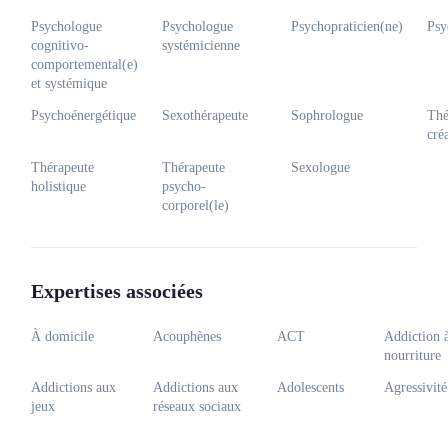
Anglais
Français
Psychologue
Psychologue
Psychopraticien(ne)
Psy
Réponse sous 24 - 48h
cognitivo-
systémicienne
Prochaines disponibilités
comportemental(e)
07-08-2026
et systémique
Psychoénergétique
Sexothérapeute
Sophrologue
Thé
Voir la fiche
cré
Thérapeute
Thérapeute
Sexologue
Dominique Dubois
holistique
psycho-
Coach,
Thérapeute
corporel(le)
Rue au Bois 261, 1150 Woluwe-Saint-Pierre
Français
Réponse sous 24 - 48h
Expertises associées
Prochaines disponibilités
07-08-2026
À domicile
Acouphènes
ACT
Addiction à
Voir la fiche
nourriture
Addictions aux
Addictions aux
Adolescents
Agressivité
jeux
réseaux sociaux
Dean Lee
Coach