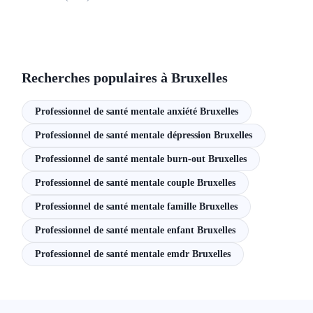
Isabelle Oberman
Psychothérapeute conseiller(e) conjugale
Av. Louise 363, 1050 Ixelles
Anglais
Français
Néerlandais
Réponse sous 24 - 48h
Recherches populaires à Bruxelles
Prochaines disponibilités
10-08-2026
Professionnel de santé mentale anxiété Bruxelles
Voir la fiche
Professionnel de santé mentale dépression Bruxelles
Professionnel de santé mentale burn-out Bruxelles
Mathias Baudet
Psychologue,
Hypnothérapeute
Professionnel de santé mentale couple Bruxelles
Avenue Louise 251, 1050 Ixelles
Professionnel de santé mentale famille Bruxelles
Français
Réponse sous 24 - 48h
Professionnel de santé mentale enfant Bruxelles
Prochaines disponibilités
Professionnel de santé mentale emdr Bruxelles
10-08-2026
Voir la fiche