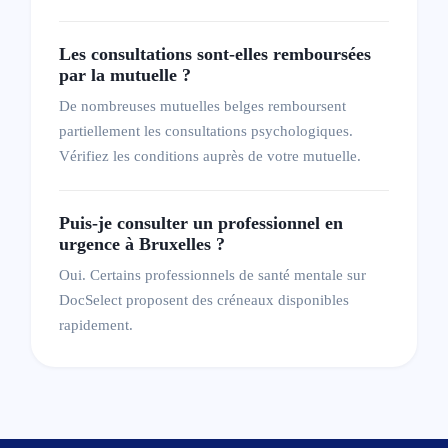
Justine Dumay
Les consultations sont-elles remboursées
Thérapeute,
Sexothérapeute,
Sexologue
par la mutuelle ?
Chaussée de Wavre 133, 1050 Ixelles
Français
De nombreuses mutuelles belges remboursent
Réponse sous 24 - 48h
partiellement les consultations psychologiques.
Prochaines disponibilités
Vérifiez les conditions auprès de votre mutuelle.
10-08-2026
Voir la fiche
Puis-je consulter un professionnel en
urgence à Bruxelles ?
Noémie Jonckeer
Oui. Certains professionnels de santé mentale sur
Psychologue,
Hypnothérapeute
DocSelect proposent des créneaux disponibles
Chaussée de Waterloo 412E, 1050 Ixelles
rapidement.
Français
Réponse sous 24 - 48h
Prochaines disponibilités
10-08-2026
Voir la fiche