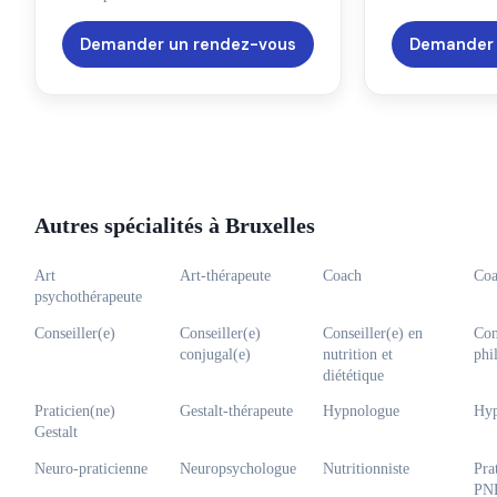
Réponse sous 24 - 48h
Demander un rendez-vous
Demander 
Prochaines disponibilités
07-08-2026
Voir la fiche
Viviane De Pelsmaeker
Psychothérapeute
Autres spécialités à Bruxelles
Rue de Belle-Vue 3, 1000 Bruxelles
Français
Art
Art-thérapeute
Coach
Coa
Réponse sous 24 - 48h
psychothérapeute
Prochaines disponibilités
07-08-2026
Conseiller(e)
Conseiller(e)
Conseiller(e) en
Con
conjugal(e)
nutrition et
phi
Voir la fiche
diététique
Praticien(ne)
Gestalt-thérapeute
Hypnologue
Hyp
Gestalt
Chantal Dehaye
Thérapeute,
Sophrologue
Neuro-praticienne
Neuropsychologue
Nutritionniste
Pra
Rue Antoine Labarre 25, 1050 Ixelles
PN