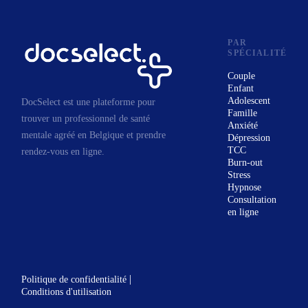
Oriane Schreuer
PAR
Coach,
Thérapeute holistique,
Thérapeute énergétiq
SPÉCIALITÉ
Avenue de Tervueren 412, 1150 Woluwe-Saint-Pierre
Couple
Anglais
Français
Enfant
Réponse sous 24 - 48h
Adolescent
DocSelect est une plateforme pour
Prochaines disponibilités
Famille
trouver un professionnel de santé
10-08-2026
17-08-2026
24-08-2026
Anxiété
mentale agréé en Belgique et prendre
Dépression
TCC
Voir la fiche
rendez-vous en ligne.
Burn-out
Stress
Hypnose
Sandrine Schetgen
Consultation
Thérapeute,
Sexologue
en ligne
Drève de Nivelles 168, 1150 Woluwe-Saint-Pierre
Français
Réponse sous 24 - 48h
Prochaines disponibilités
|
Politique de confidentialité
11-08-2026
Conditions d'utilisation