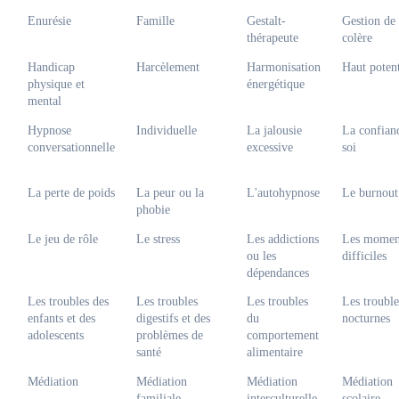
Rue Ferdinand Craps 17, 1070 Anderlecht
Enurésie
Famille
Gestalt-
Gestion de 
Français
thérapeute
colère
Réponse sous 24 - 48h
Handicap
Harcèlement
Harmonisation
Haut potent
Prochaines disponibilités
physique et
énergétique
07-08-2026
mental
Hypnose
Individuelle
La jalousie
La confian
Voir la fiche
conversationnelle
excessive
soi
Martina Matyskova
La perte de poids
La peur ou la
L'autohypnose
Le burnout
Coach
phobie
Rue Lincoln 35, 1180 Uccle
Le jeu de rôle
Le stress
Les addictions
Les momen
Français
ou les
difficiles
Réponse sous 24 - 48h
dépendances
Prochaines disponibilités
07-08-2026
08-08-2026
10-08-2026
Les troubles des
Les troubles
Les troubles
Les trouble
enfants et des
digestifs et des
du
nocturnes
adolescents
problèmes de
comportement
Voir la fiche
santé
alimentaire
Médiation
Médiation
Médiation
Médiation
Alessandra D'Angelo
familiale
interculturelle
scolaire