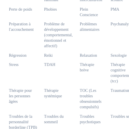
Coach,
Thérapeute,
Hypnothérapeute
Rue Godefroid Kurth 66, 1140 Evere
Perte de poids
Phobies
Plein
PMA
Conscience
Français
Réponse sous 24 - 48h
Préparation à
Problème de
Problèmes
Psychanaly
Prochaines disponibilités
l'accouchement
développement
alimentaires
08-08-2026
(comportemental,
émotionnel et
affectif)
Voir la fiche
Régression
Reiki
Relaxation
Sexologie
Nathalie Casters
Stress
TDAH
Thérapie
Thérapie
Coach
brève
cognitive
Chaussée de Waterloo 868, 1180 Uccle
comportem
(tcc)
Français
Néerlandais
Réponse sous 24 - 48h
Thérapie pour
Thérapie
TOC (Les
Traumatis
Prochaines disponibilités
les personnes
systémique
troubles
08-08-2026
15-08-2026
22-08-2026
âgées
obsessionnels
compulsifs)
Voir la fiche
Troubles de la
Troubles du
Troubles
Troubles s
personnalité
sommeil
psychotiques
borderline (TPB)