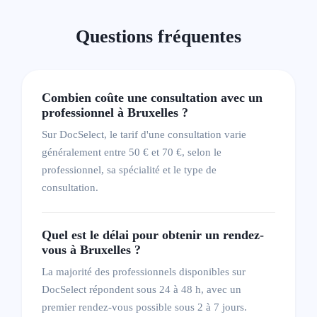
Nathalie Durant
Coach,
Hypnothérapeute,
Thérapeute
Questions fréquentes
Avenue Gabriel Fauré 5, 1190 Forest
Anglais
Français
Réponse sous 24 - 48h
Prochaines disponibilités
Combien coûte une consultation avec un
10-08-2026
professionnel à Bruxelles ?
Sur DocSelect, le tarif d'une consultation varie
Voir la fiche
généralement entre 50 € et 70 €, selon le
professionnel, sa spécialité et le type de
Joëlle Juvyns
consultation.
Thérapeute
Rue de la Seconde Reine 18, 1180 Uccle
Français
Quel est le délai pour obtenir un rendez-
Réponse sous 24 - 48h
vous à Bruxelles ?
Prochaines disponibilités
10-08-2026
La majorité des professionnels disponibles sur
DocSelect répondent sous 24 à 48 h, avec un
Voir la fiche
premier rendez-vous possible sous 2 à 7 jours.