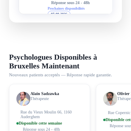
Réponse sous 24 - 48h
Prochaines disponibilités
07-08-2026
Voir la fiche
Yi-Chien Chang
Thérapeute,
Art-Thérapeute
Psychologues Disponibles à
Rue Maes 1A, 1050 Ixelles
Anglais
Chinois
Bruxelles Maintenant
Réponse sous 24 - 48h
Nouveaux patients acceptés — Réponse rapide garantie.
Prochaines disponibilités
07-08-2026
Alain Sadzawka
Olivier
Voir la fiche
Thérapeute
Thérape
Yana Kornaraki
Rue du Vieux Moulin 66, 1160
Rue Copernic
Auderghem
Coach,
Thérapeute
Disponible cet
Avenue Louise 363, 1050 Ixelles
Disponible cette semaine
Réponse sous
Réponse sous 24 - 48h
Anglais
Français
Néerlandais