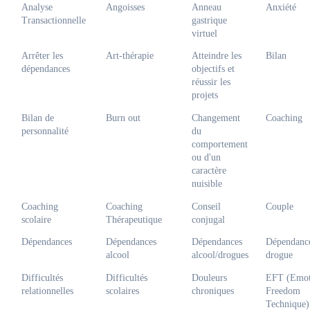
Rue du Menuisier 2, 1200 Woluwe-Saint-Lambert
Analyse
Angoisses
Anneau
Anxiété
Anglais
Français
Chinois
Transactionnelle
gastrique
virtuel
Réponse sous 24 - 48h
Prochaines disponibilités
Arrêter les
Art-thérapie
Atteindre les
Bilan
07-08-2026
dépendances
objectifs et
réussir les
Voir la fiche
projets
Bilan de
Burn out
Changement
Coaching
personnalité
du
Jessica Urbain
comportement
Coach,
Thérapeute,
Conseiller(e)
ou d'un
Av. Brugmann 71/1, 1190 Forest
caractère
Français
nuisible
Réponse sous 24 - 48h
Coaching
Coaching
Conseil
Couple
Prochaines disponibilités
scolaire
Thérapeutique
conjugal
07-08-2026
Dépendances
Dépendances
Dépendances
Dépendanc
Voir la fiche
alcool
alcool/drogues
drogue
Difficultés
Difficultés
Douleurs
EFT (Emot
relationnelles
scolaires
chroniques
Freedom
Manjola Pniqaj
Technique)
Thérapeute