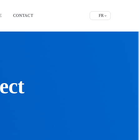
E
CONTACT
FR
ect