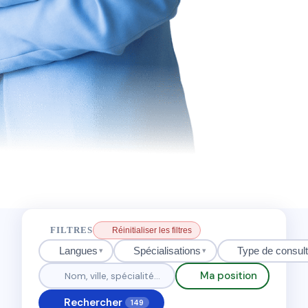
FILTRES
Réinitialiser les filtres
Langues
Spécialisations
Type de consult
▾
▾
Ma position
Rechercher
149