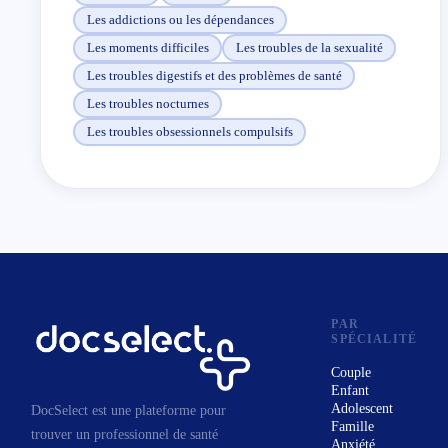
Les addictions ou les dépendances
Les moments difficiles
Les troubles de la sexualité
La Méthode ReBorn est un coaching de
Les troubles digestifs et des problèmes de santé
transformation pour celles et ceux qui veulent
Les troubles nocturnes
redevenir acteurs de leur vie, retrouver leur force
Les troubles obsessionnels compulsifs
intérieure et avancer avec plus de clarté, de structure
et de puissance personnelle.
PAR
SPÉCIALITÉ
Couple
Enfant
Adolescent
DocSelect est une plateforme pour
Famille
trouver un professionnel de santé
Anxiété