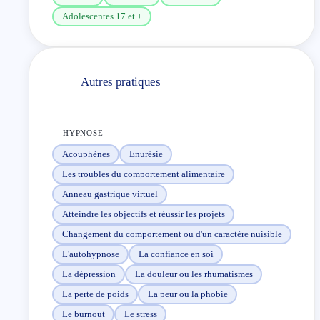
Adolescentes 17 et +
Fatigue mentale ou dispersion;
Besoin de retrouver une vision claire;
Autres pratiques
Envie de se reconstruire après une période
difficile;
HYPNOSE
Acouphènes
Enurésie
Volonté de reprendre sa place, son autorité
Les troubles du comportement alimentaire
intérieure et son pouvoir d’action.
Anneau gastrique virtuel
Chaque séance est orientée vers une meilleure
Atteindre les objectifs et réussir les projets
compréhension de soi, mais aussi vers des
Changement du comportement ou d'un caractère nuisible
changements concrets.
L'autohypnose
La confiance en soi
La dépression
La douleur ou les rhumatismes
L’accompagnement vise à transformer la manière de
La perte de poids
La peur ou la phobie
penser, de décider, de réagir, de se positionner et
Le burnout
Le stress
d’agir au quotidien.