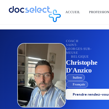
ACCUEIL
PROFESSIO
RETOUR À L'ANNUAIRE
COACH
·
SAINT-
GEORGES-SUR-
MEUSE
·
BELGIQUE
Christophe
D'Anzico
Italien
Français
Prendre rendez-vou