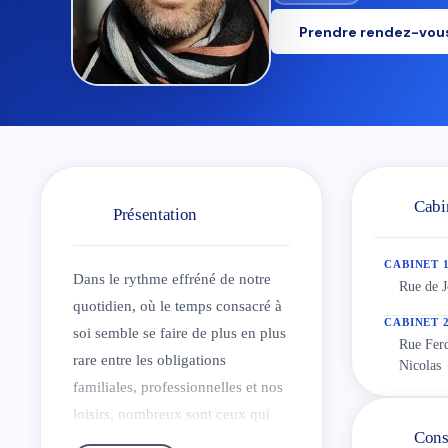
Prendre rendez-vou
Cabi
Présentation
CABINET 
Dans le rythme effréné de notre
Rue de J
quotidien, où le temps consacré à
CABINET 
soi semble se faire de plus en plus
Rue Ferd
rare entre les obligations
Nicolas
familiales, professionnelles et nos
loisirs, nombreux sont ceux qui
Cons
recherchent un espace de