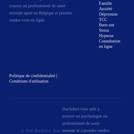
Famille
trouver un professionnel de santé
reflète ma conviction que l'art peut
Anxiété
mentale agréé en Belgique et prendre
Dépression
être un vecteur de bien-être pour
TCC
rendez-vous en ligne.
tous, indépendamment de notre
Burn-out
Stress
parcours ou de nos défis
Hypnose
personnels.
Consultation
en ligne
À travers les ateliers d'art-thérapie
que je propose, mon but est de
créer un environnement sécurisant
et accueillant où chacun peut
|
Politique de confidentialité
explorer sa créativité et se
Conditions d'utilisation
découvrir d'une manière nouvelle.
Cette démarche est soutenue par
une philosophie de co-création, où
DocSelect vous aide à
je travaille de concert avec les
trouver un psychologue ou
participants pour valoriser leurs
professionnel de santé
compétences et leur univers
mentale et à prendre rendez-
© 2026 DocSelect. Tous