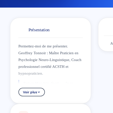
Présentation
A
Permettez-moi de me présenter.
Geoffrey Tonnoir : Maître Praticien en
Psychologie Neuro-Linguistique, Coach
professionnel certifié ACSTH et
hypnopraticien.
Nelson Mandela disait : « Je ne
perds jamais. Soit je gagne, soit
Voir plus
j’apprends ».
La vie n’est pas un long fleuve