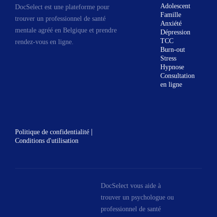
Adolescent
DocSelect est une plateforme pour
Famille
trouver un professionnel de santé
Apprendre à gérer le stress, l’anxiété,
Anxiété
mentale agréé en Belgique et prendre
Dépression
les angoisses souvent à l’origine de
TCC
rendez-vous en ligne.
troubles et symptômes
Burn-out
Stress
psychosomatiques;
Hypnose
Consultation
en ligne
Résoudre des problèmes
comportementaux, des phobies, des
peurs, des traumatismes de vie, ...
|
Politique de confidentialité
Vous aidez à vous épanouir dans vos
Conditions d'utilisation
relations avec les autres;
Amorcer un changement, envisager
DocSelect vous aide à
une reconversion professionnelle;
trouver un psychologue ou
professionnel de santé