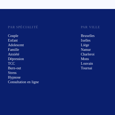
PAR SPÉCIALITÉ
PAR VILLE
Couple
Bruxelles
Enfant
Ixelles
Adolescent
Liège
Famille
Namur
Anxiété
Charleroi
Dépression
Mons
TCC
Louvain
Burn-out
Tournai
Stress
Hypnose
Consultation en ligne