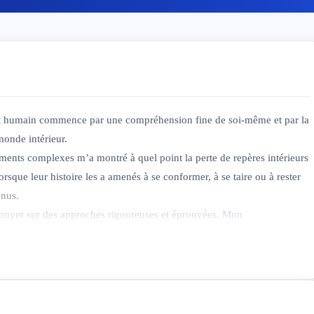
t humain commence par une compréhension fine de soi-même et par la
monde intérieur.
ents complexes m’a montré à quel point la perte de repères intérieurs
orsque leur histoire les a amenés à se conformer, à se taire ou à rester
nnus.
appuyer sur des approches rigoureuses et éprouvées. Mon
neurosciences, de la psychologie contemporaine et du modèle Internal
es intérieures qui se mettent en place pour se protéger ou garder le
es stratégies, nécessaires à un moment donné, peuvent ensuite