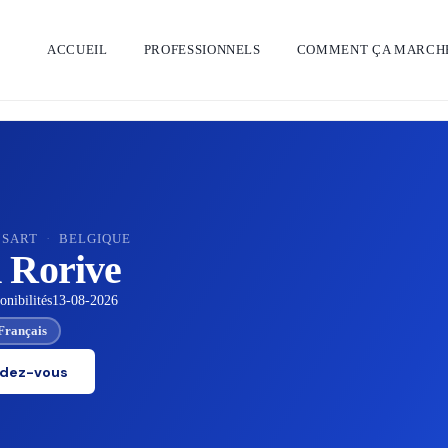
ACCUEIL
PROFESSIONNELS
COMMENT ÇA MARCH
NSART
·
BELGIQUE
 Rorive
nibilités
13-08-2026
Français
ndez-vous