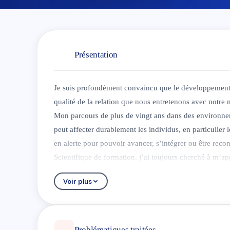
Présentation
Je suis profondément convaincu que le développemen
qualité de la relation que nous entretenons avec notre 
Mon parcours de plus de vingt ans dans des environnem
peut affecter durablement les individus, en particulier l
en alerte pour pouvoir avancer, s’intégrer ou être reco
Scientifique de formation, j’ai toujours cherché à m’
accompagnement s’inspire des outils de coaching, des 
Voir plus
Family Systems (IFS).
Cette approche permet de mieux comprendre les stratégi
contrôle face à l’incertitude ou au rejet, et comment c
restreindre l’accès à soi et à nos ressources.
Problématiques traitées