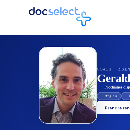
RETOUR À L'ANNUAIRE
COACH
·
RIXE
Gerald
Prochaines dispo
Anglais
Prendre re