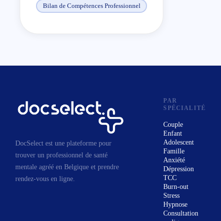
Bilan de Compétences Professionnel
vous traversez :
Un épuisement profond : Sortir
du cycle du burn-out ou du
bore-out ;
Une dépendance : Reprendre le
pouvoir face à l'alcool ou aux
drogues ;
PAR
SPÉCIALITÉ
Un flou professionnel :
Couple
Réorienter votre carrière ou
Enfant
préparer sereinement votre
Adolescent
DocSelect est une plateforme pour
Famille
retour au travail après un arrêt ;
trouver un professionnel de santé
Anxiété
mentale agréé en Belgique et prendre
Un manque d'élan : Retrouver
Dépression
TCC
rendez-vous en ligne.
de l'affirmation de soi et du sens
Burn-out
au quotidien.
Stress
Hypnose
Ma philosophie : L'acte incarné
Consultation