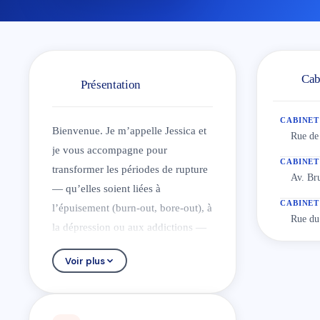
Cab
Présentation
CABINET
Bienvenue. Je m’appelle Jessica et
Rue de 
je vous accompagne pour
CABINET
transformer les périodes de rupture
Av. Br
— qu’elles soient liées à
CABINET
l’épuisement (burn-out, bore-out), à
Rue du
la dépression ou aux addictions —
en un nouveau point de départ.
Voir plus
En tant que Thérapeute certifiée de
l’ULB en Thérapie de l’Acceptation
et de l’Engagement (ACT) et