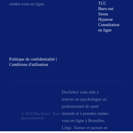
TCC
rendez-vous en ligne.
position où vous vous trouvez
Burn-out
vers là ou vous souhaitez
Stress
Hypnose
arriver.
Consultation
Concrètement, le rôle du
en ligne
coach, mon rôle, sera
d’analyser votre situation
actuelle et d’établir l’itinéraire
|
Politique de confidentialité
des différentes étapes
Conditions d'utilisation
nécessaires à
l’accomplissement de vos
objectifs, tout en tenant
DocSelect vous aide à
compte de vos freins. Vous
trouver un psychologue ou
écouter, vous guider et vous
professionnel de santé
permettre de prendre
mentale et à prendre rendez-
© 2026 DocSelect. Tous
(retrouver) confiance.
droits réservés
vous en ligne à Bruxelles,
Vous l’aurez compris, le
Liège, Namur et partout en
coaching s’adresse à vous