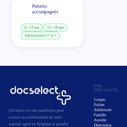
expérimenté pour moi-même
Patients
et auxquelles je crois
accompagnés
profondément, je les mets à
votre disposition. Je vous
9 - 12 ans
13 - 16 ans
offre, en toute bienveillance,
Adolescentes 17 et +
la possibilité de vous
exprimer afin de découvrir
ensemble les ressources qui
vous permettront d’atteindre
votre (vos) objectif(s). Car
c’est cela, selon moi, le
coaching : un
PAR
SPÉCIALITÉ
accompagnement vers le
Couple
changement dont vous êtes
Enfant
l’acteur principal, une
Adolescent
DocSelect est une plateforme pour
Famille
démarche de mise en action
trouver un professionnel de santé
Anxiété
qui vous mènera de la
mentale agréé en Belgique et prendre
Dépression