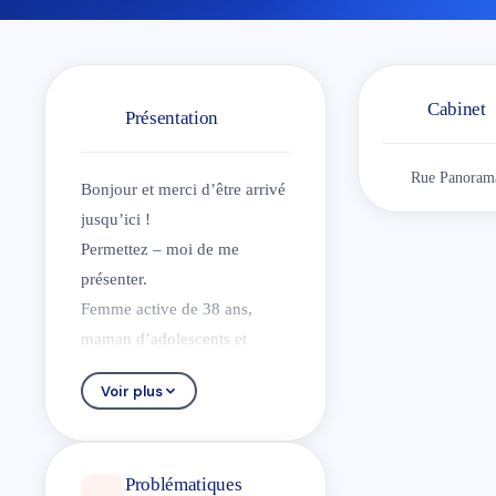
Cabinet
Présentation
Rue Panorama
Bonjour et merci d’être arrivé
jusqu’ici !
Permettez – moi de me
présenter.
Femme active de 38 ans,
maman d’adolescents et
épouse amoureuse, j’ai,
Voir plus
comme vous, rencontré pas
mal d’obstacles sur mon
chemin et j’ai beaucoup
Problématiques
appris de et grâce à la vie.