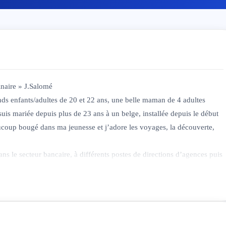
inaire » J.Salomé
s enfants/adultes de 20 et 22 ans, une belle maman de 4 adultes
suis mariée depuis plus de 23 ans à un belge, installée depuis le début
ucoup bougé dans ma jeunesse et j’adore les voyages, la découverte,
ans le secteur bancaire, à différents postes de directions d’agences puis
ns je suis dans l’accompagnement et la formation dans le domaine des
 à moi tout naturellement dans la continuité d’un travail personnel de
rtaine sécurité pour continuer cette merveilleuse aventure à la
 démissionné car mon travail n’avait plus de sens pour moi. Je voulais