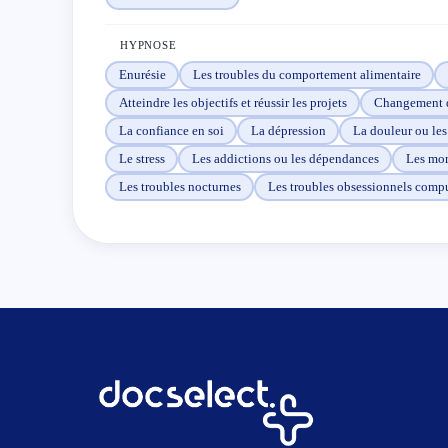
d’amour et de joie dans la relation à vous-même et dans
Je vous attends et vous envoie toute ma lumière.
HYPNOSE
Enurésie
Les troubles du comportement alimentaire
Atteindre les objectifs et réussir les projets
Changement d
La confiance en soi
La dépression
La douleur ou le
Le stress
Les addictions ou les dépendances
Les mom
Les troubles nocturnes
Les troubles obsessionnels compu