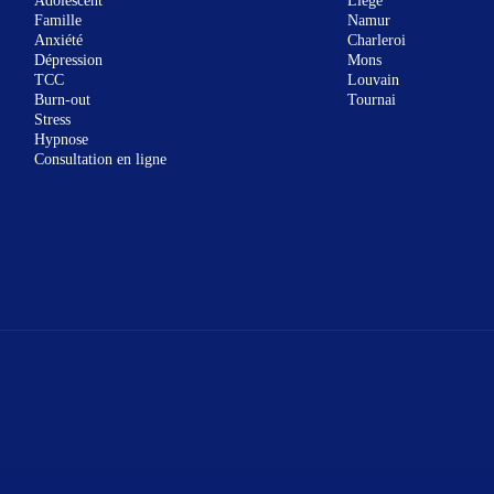
Adolescent
Liège
Famille
Namur
Anxiété
Charleroi
Dépression
Mons
TCC
Louvain
Burn-out
Tournai
Stress
Hypnose
Consultation en ligne