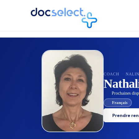
RETOUR À L'ANNUAIRE
COACH
·
NALI
Nathal
Prochaines dispo
Français
Prendre re