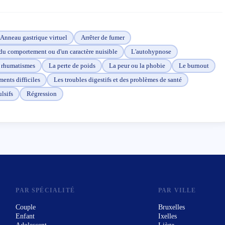
 les relations aux autres.
Anneau gastrique virtuel
Arrêter de fumer
u comportement ou d'un caractère nuisible
L'autohypnose
s rhumatismes
La perte de poids
La peur ou la phobie
Le burnout
ents difficiles
Les troubles digestifs et des problèmes de santé
lsifs
Régression
PAR SPÉCIALITÉ
PAR VILLE
Couple
Bruxelles
Enfant
Ixelles