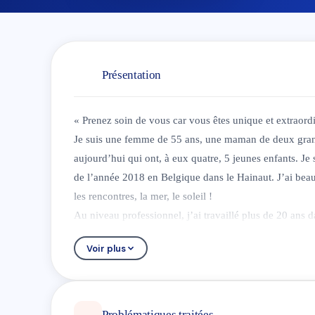
Présentation
« Prenez soin de vous car vous êtes unique et extraord
Je suis une femme de 55 ans, une maman de deux grand
aujourd’hui qui ont, à eux quatre, 5 jeunes enfants. Je 
de l’année 2018 en Belgique dans le Hainaut. J’ai bea
les rencontres, la mer, le soleil !
Au niveau professionnel, j’ai travaillé plus de 20 ans d
en gestion de projets. Depuis maintenant près de 10 a
Voir plus
relations humaines. Une reconversion qui s’est imposée
plusieurs années.
Fin 2009, j’ai donc lâché un confortable salaire, une ce
poursuite de la réalisation de qui je suis vraiment J’ai
Problématiques traitées