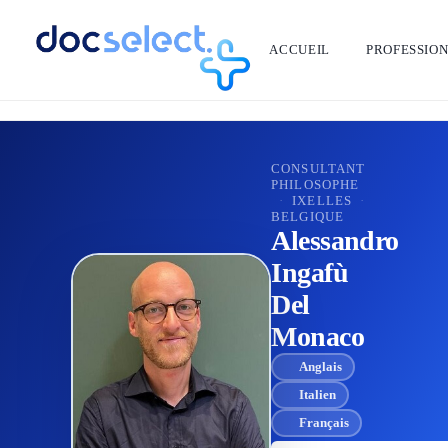
ACCUEIL
PROFESSIO
RETOUR À L'ANNUAIRE
CONSULTANT
PHILOSOPHE
·
IXELLES
·
BELGIQUE
Alessandro
Ingafù
Del
Monaco
Anglais
Italien
Français