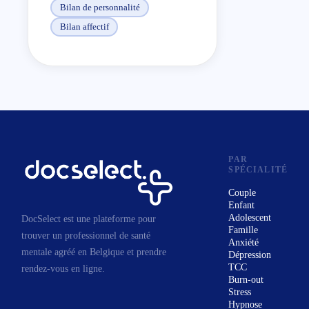
Bilan de personnalité
filosofia di chi parte e di chi è già
Bilan affectif
partito »
Il consulte en français et en
italien.
PAR
SPÉCIALITÉ
Couple
Enfant
Adolescent
DocSelect est une plateforme pour
Famille
trouver un professionnel de santé
Anxiété
mentale agréé en Belgique et prendre
Dépression
TCC
rendez-vous en ligne.
Burn-out
Stress
Hypnose