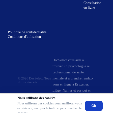
Consultation
en ligne
|
Politique de confidentialité
Conditions d'utilisation
DocSelect vous aide à
trouver un psychologue ou
professionnel de santé
mentale et à prendre rendez-
© 2026 DocSelect. Tous
droits réservés
vous en ligne à Bruxelles,
Liège, Namur et partout en
Belgique.
Nous utilisons des cookies
Nous utilisons des cookies pour améliorer votre
Ok
expérience, analyser le trafic et personnaliser le
contenu.