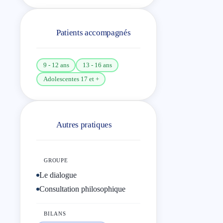
envisager d’autres points de vue
que le sien, réveiller ses talents,
délier des nœuds, composer avec
Patients accompagnés
ses ambivalences, aborder la
complexité avec simplicité, se
9 - 12 ans
13 - 16 ans
faire confiance, oser ses rêves.
Adolescentes 17 et +
Discernement et intuition,
éclairage des philosophes et
coaching s’associent pour ouvrir
Autres pratiques
des passerelles vers le
développement personnel et
professionnel, vers de nouveaux
GROUPE
équilibres et de nouveaux
Le dialogue
cheminements.
Consultation philosophique
Il est l’auteur du livre : «
BILANS
Manuale di viaggio. Per una