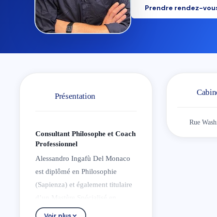
Prendre rendez-vou
Cabin
Présentation
Rue Washi
Consultant Philosophe et Coach
Professionnel
Alessandro Ingafù Del Monaco
est diplômé en Philosophie
(Sapienza) et également titulaire
d’un Mastère Spécialisé en
Management (ESCP).Venu de
Voir plus