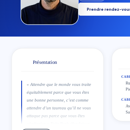
Prendre rendez-vou
Présentation
CABI
Ru
« Attendre que le monde vous traite
Pi
équitablement parce que vous êtes
une bonne personne, c’est comme
CABI
Av
attendre d’un taureau qu’il ne vous
Sa
attaque pas parce que vous êtes
végétarien » Fritz Perls (fondateur