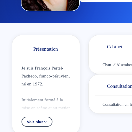
Cabinet
Présentation
Chau. d'Alsember
Je suis François Pertel-
Pacheco, franco-péruvien,
né en 1972.
Consultation
Initialement formé à la
Consultation en l
mise en scène et au métier
de comédien, j’ai exercé
Voir plus
une quinzaine d’années
dans le domaine du