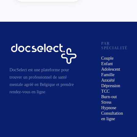
conduit, peu à peu, à
accompagner à mon tour.
Je suis praticien en
Gestalt-Thérapie, formé à
PAR
l’Institut Belge de Gestalt-
SPÉCIALITÉ
Thérapie (IBG) et membre
Couple
de la Société Belge de
Enfant
Gestalt-Thérapie (SBG),
Adolescent
DocSelect est une plateforme pour
Famille
trouver un professionnel de santé
au sein de laquelle je
Anxiété
mentale agréé en Belgique et prendre
participe au Cercle de
Dépression
TCC
rendez-vous en ligne.
Coordination.
Burn-out
Je suis en supervision et
Stress
Hypnose
intervision, et je poursuis
Consultation
une formation continue
en ligne
dans diverses approches
telles que la Somatic