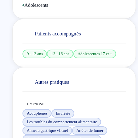
… Depuis peu, je travail sur les sevrages des
Adolescents
benzodiazépines, nous avons déjà de très bon
résultat.
Pourquoi choisir de venir chez moi… Parce que ma
Patients accompagnés
motivation, c’est votre autonomie en premier lieu.
9 - 12 ans
13 - 16 ans
Adolescentes 17 et +
Autres pratiques
HYPNOSE
Acouphènes
Enurésie
Les troubles du comportement alimentaire
Anneau gastrique virtuel
Arrêter de fumer