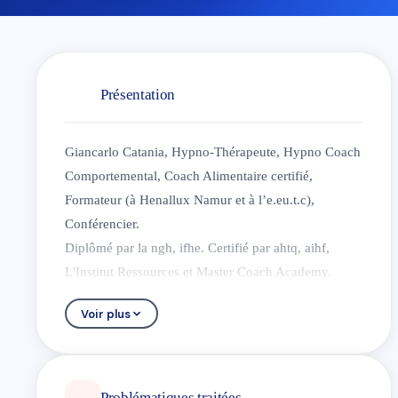
Présentation
Giancarlo Catania, Hypno-Thérapeute, Hypno Coach
Comportemental, Coach Alimentaire certifié,
Formateur (à Henallux Namur et à l’e.eu.t.c),
Conférencier.
Diplômé par la ngh, ifhe. Certifié par ahtq, aihf,
L'Institut Ressources et Master Coach Academy.
Diplômé également en Relations Publiques et en
Voir plus
Informatique. Formé en Psychologie à L'ulb et gérant
de Clear Spirit scs.
L'hypnose Ericksonienne, sollicite la participation
active du patient. Il s'agit plus d'un état de profonde
Problématiques traitées