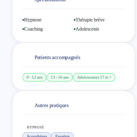
le résultat et le mieux-être rapide.
Chaque séance est entièrement personnalisée : il
Hypnose
Thérapie brève
n’existe pas de protocole standard, mais un
Coaching
Adolescents
accompagnement sur mesure, adapté à votre histoire
et à votre objectif.
Si vous souhaitez avancer rapidement et
Patients accompagnés
durablement, je vous accompagne avec sérieux,
bienveillance et efficacité.
9 - 12 ans
13 - 16 ans
Adolescentes 17 et +
Autres pratiques
HYPNOSE
Acouphènes
Enurésie