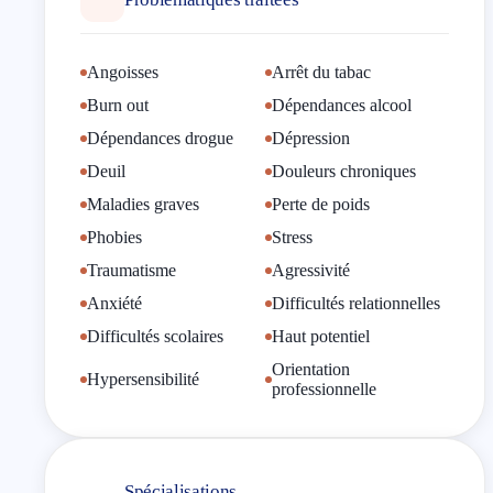
On me consulte notamment pour :
L’arrêt du tabac (méthode rapide et efficace en
Angoisses
Arrêt du tabac
une séance);
Burn out
Dépendances alcool
La gestion du stress et de l’anxiété;
Dépendances drogue
Dépression
Les troubles du sommeil;
Deuil
Douleurs chroniques
Les addictions (sucre, alcool, comportements);
Maladies graves
Perte de poids
La perte de poids et les troubles alimentaires;
Phobies
Stress
La confiance en soi et l’estime de soi;
Traumatisme
Agressivité
Les phobies (peur de l’avion, des animaux, etc.);
Anxiété
Difficultés relationnelles
Les blocages émotionnels ou professionnels;
Difficultés scolaires
Haut potentiel
La préparation mentale (examens, performances,
Orientation
Hypersensibilité
professionnelle
événements).
Fort de mon expérience de terrain, notamment en tant
que pompier professionnel, j’ai développé une
Spécialisations
approche pragmatique, directe et efficace, centrée sur