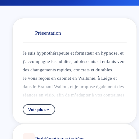
Présentation
Je suis hypnothérapeute et formateur en hypnose, et
j’accompagne les adultes, adolescents et enfants vers
des changements rapides, concrets et durables.
Je vous reçois en cabinet en Wallonie, à Liège et
dans le Brabant Wallon, et je propose également des
séances en visio, afin de m’adapter à vos contraintes
et à votre réalité.
Voir plus
Mon approche est orientée solution : dès la première
séance, nous travaillons de manière ciblée sur votre
objectif, avec des outils puissants issus de l’hypnose
moderne.
Problématiques traitées