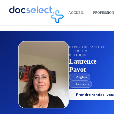
ACCUEIL
PROFESSIO
RETOUR À L'ANNUAIRE
HYPNOTHÉRAPEUTE
·
ARLON
·
BELGIQUE
Laurence
Payot
Anglais
Français
Prendre rendez-vou