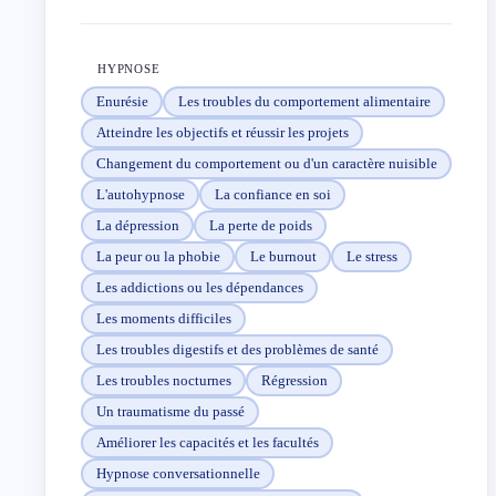
Ou qui vivent un traumatisme.
Cela peut concerner de nombreuses problématiques,
par exemple deuil, divorce, licenciement, maladie,
HYPNOSE
relation toxique, harcèlement, dépendances,
Enurésie
Les troubles du comportement alimentaire
dépression, troubles du comportement.
Atteindre les objectifs et réussir les projets
Changement du comportement ou d'un caractère nuisible
Je reçois également les enfants (à partir de 5 ans)
L'autohypnose
La confiance en soi
qui ont en général des difficultés de confiance en soi,
La dépression
La perte de poids
de concentration ou qui sont victimes de harcèlement
La peur ou la phobie
Le burnout
Le stress
scolaire.
Les addictions ou les dépendances
Hypnothérapeute et coach mais pas que…
Les moments difficiles
Les troubles digestifs et des problèmes de santé
Je suis aussi naturopathe et diététicien chinois, je
Les troubles nocturnes
Régression
conseille parfois en complément l’utilisation de
Un traumatisme du passé
plantes pour rééquilibrer plus rapidement le mental et
Améliorer les capacités et les facultés
le physique.
Hypnose conversationnelle