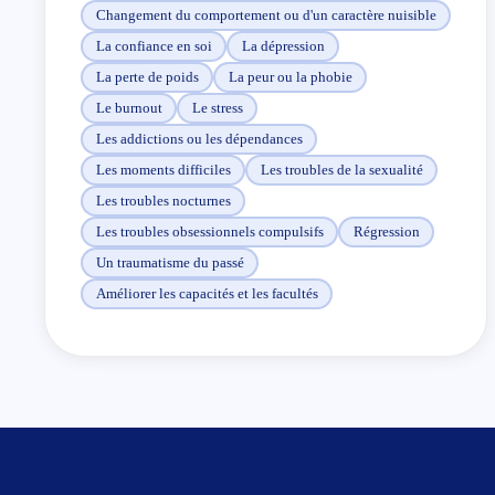
jugement. Faire ce que l’on aime car tout est possible
Changement du comportement ou d'un caractère nuisible
quand on le veut vraiment et quand on y met du
La confiance en soi
La dépression
cœur, chacun doit être conscient de ses priorités.
La perte de poids
La peur ou la phobie
Toute émotion doit être accueillie, écoutée afin de ne
Le burnout
Le stress
pas perturber notre corps physique. Libérer vos
Les addictions ou les dépendances
émotions…
Les moments difficiles
Les troubles de la sexualité
Je vous accompagne dans le calme, le respect,
Les troubles nocturnes
l’écoute et la bienveillance pour :
Les troubles obsessionnels compulsifs
Régression
Addictions (tabac, alcool, …);
Un traumatisme du passé
Alimentation (mincir, anorexie, boulimie, anneau
Améliorer les capacités et les facultés
gastrique..);
Gestion des émotions, burnout et dépression;
Peurs, phobies, traumas, régressive;
Manque de confiance, estime de soi, mal être…;
Se préparer à des évènements (entretiens,
examens, …);