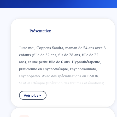
Présentation
Juste moi, Coppens Sandra, maman de 54 ans avec 3
enfants (fille de 32 ans, fils de 28 ans, fille de 22
ans), et une petite fille de 6 ans. Hypnothérapeute,
praticienne en Psychothérapie, Psychotraumato,
Psychopatho. Avec des spécialisations en EMDR,
SBA et Clérapie (libération des traumas et émotions).
D’où je viens ?
Voir plus
Je travaille en tant que responsable administrative
dans un laboratoire d’analyse laitière depuis plus de
35 ans. Dans mon métier, je suis confrontée à des