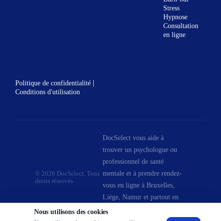
Stress
Hypnose
Consultation
en ligne
|
Politique de confidentialité
Conditions d'utilisation
DocSelect vous aide à
trouver un psychologue ou
professionnel de santé
mentale et à prendre rendez-
© 2026 DocSelect. Tous
droits réservés
vous en ligne à Bruxelles,
Liège, Namur et partout en
Belgique.
Nous utilisons des cookies