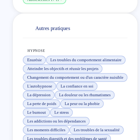
racines des méthodes thérapeutiques ancestrales tout
en les combinant avec les techniques récentes issues
du formidable développement des recherches en
Autres pratiques
neurosciences. Cette double approche me permet
d’offrir à chaque individu un espace accueillant et
sécurisant où il peut être lui-même.
HYPNOSE
Enurésie
Les troubles du comportement alimentaire
Atteindre les objectifs et réussir les projets
Changement du comportement ou d'un caractère nuisible
L'autohypnose
La confiance en soi
La dépression
La douleur ou les rhumatismes
La perte de poids
La peur ou la phobie
Le burnout
Le stress
Les addictions ou les dépendances
Les moments difficiles
Les troubles de la sexualité
Les troubles digestifs et des problèmes de santé