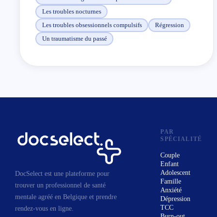
Les troubles nocturnes
Les troubles obsessionnels compulsifs
Régression
Un traumatisme du passé
PAR
SPÉCIALITÉ
Couple
Enfant
Adolescent
DocSelect est une plateforme pour
Famille
trouver un professionnel de santé
Anxiété
mentale agréé en Belgique et prendre
Dépression
TCC
rendez-vous en ligne.
Burn-out