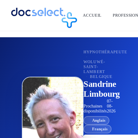
ACCUEIL
PROFESSIO
RETOUR À L'ANNUAIRE
HYPNOTHÉRAPEUTE
·
WOLUWÉ-
SAINT-
LAMBERT
·
BELGIQUE
Sandrine
Limbourg
07-
Prochaines
08-
disponibilités
2026
Anglais
Français