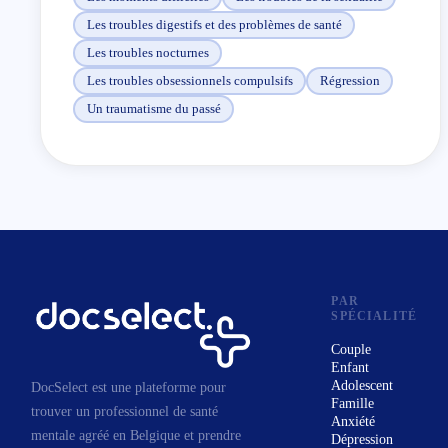
contacter...
Les troubles digestifs et des problèmes de santé
Exploitons ensemble vos ressources pour vous
Les troubles nocturnes
permettre de reprendre rapidement du contrôle sur
votre vie...
Les troubles obsessionnels compulsifs
Régression
Un traumatisme du passé
PAR
SPÉCIALITÉ
Couple
Enfant
Adolescent
DocSelect est une plateforme pour
Famille
trouver un professionnel de santé
Anxiété
mentale agréé en Belgique et prendre
Dépression