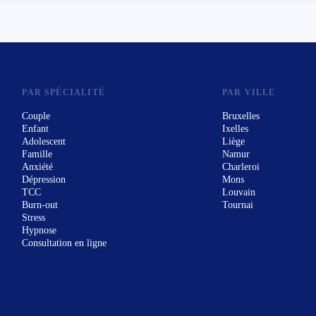
PAR SPÉCIALITÉ
PAR VILLE
Couple
Bruxelles
Enfant
Ixelles
Adolescent
Liège
Famille
Namur
Anxiété
Charleroi
Dépression
Mons
TCC
Louvain
Burn-out
Tournai
Stress
Hypnose
Consultation en ligne