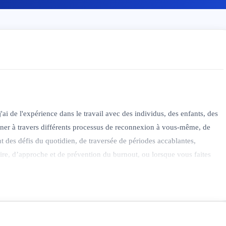
j'ai de l'expérience dans le travail avec des individus, des enfants, des
ner à travers différents processus de reconnexion à vous-même, de
des défis du quotidien, de traversée de périodes accablantes,
re, d’approche et de prévention du burnout, ou lorsque vous faites
sion.
is spécialisée dans la thérapie expérientielle pour les individus, les