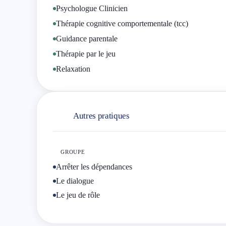
Art-thérapie : expression des émotions et dépassemen
Psychologue Clinicien
Thérapie cognitive comportementale (tcc)
Psychologie du sport : performance, motivation, visu
Guidance parentale
Thérapie par le jeu
Cette présentation a été traduite par DocSelect.
Relaxation
Autres pratiques
GROUPE
Arrêter les dépendances
Le dialogue
Le jeu de rôle