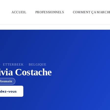
ACCUEIL
PROFESSIONNELS
COMMENT ÇA MARCH
·
ETTERBEEK
·
BELGIQUE
via Costache
Roumain
ndez-vous