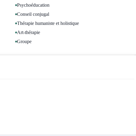
t des difficultés grâce à des approches artistiques ;
Psychoéducation
Conseil conjugal
alisation, concentration attentionnelle.
Thérapie humaniste et holistique
Art-thérapie
Groupe