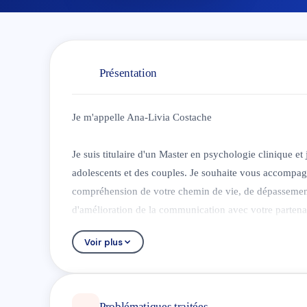
Présentation
Je m'appelle Ana-Livia Costache
Je suis titulaire d'un Master en psychologie clinique et 
adolescents et des couples. Je souhaite vous accompag
compréhension de votre chemin de vie, de dépassement 
d'amélioration de la communication avec votre partenai
l’expérience de niveaux élevés d’anxiété ou de dépres
Voir plus
En tant que psychologue clinicienne et thérapeute, je su
couples et les adolescents.
Problématiques traitées