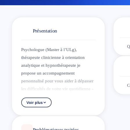
Présentation
Q
Psychologue (Master à l’ULg),
thérapeute clinicienne à orientation
analytique et hypnothérapeute je
propose un accompagnement
personnalisé pour vous aider à dépasser
C
les difficultés de votre vie quotidienne -
phobies, troubles anxieux, dépression,
Voir plus
addiction, perte de confiance, gestion
des émotions, ou de votre parcours
professionnel -reconversion, nouvelles
responsabilités, souffrance, harcèlement,
Problématiques traitées