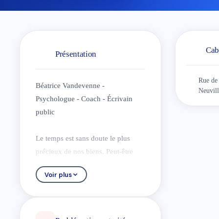
Cab
Présentation
Rue de 
Béatrice Vandevenne -
Neuvil
Psychologue - Coach - Écrivain
public
Le temps est sans doute le plus
précieux de nos biens. Peut-être
que, par moment, courir après des
Voir plus
deadlines (quel terme horrible !)
nous enferme dans un rapport
morbide au temps.