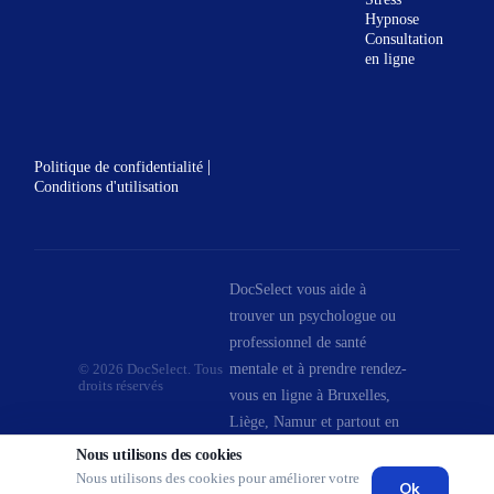
Hypnose
Consultation
en ligne
|
Politique de confidentialité
Conditions d'utilisation
DocSelect vous aide à
trouver un psychologue ou
professionnel de santé
mentale et à prendre rendez-
© 2026 DocSelect. Tous
droits réservés
vous en ligne à Bruxelles,
Liège, Namur et partout en
Belgique.
Nous utilisons des cookies
Nous utilisons des cookies pour améliorer votre
Ok