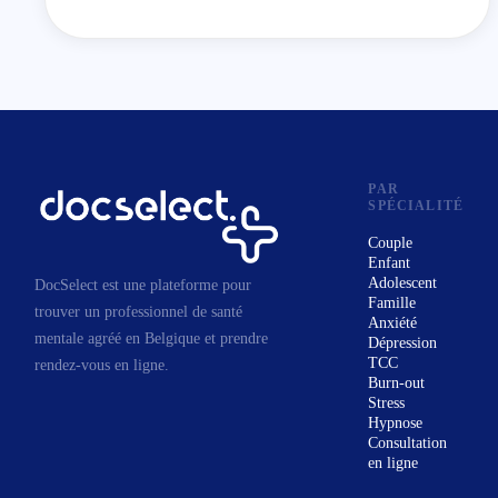
PAR
SPÉCIALITÉ
Couple
Enfant
Adolescent
DocSelect est une plateforme pour
Famille
trouver un professionnel de santé
Anxiété
mentale agréé en Belgique et prendre
Dépression
TCC
rendez-vous en ligne.
Burn-out
Stress
Hypnose
Consultation
en ligne