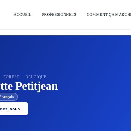
ACCUEIL
PROFESSIONNELS
COMMENT ÇA MARCH
·
FOREST
·
BELGIQUE
tte Petitjean
Français
ndez-vous