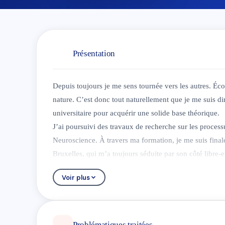
Présentation
Depuis toujours je me sens tournée vers les autres. Éco
nature. C’est donc tout naturellement que je me suis di
universitaire pour acquérir une solide base théorique.
J’ai poursuivi des travaux de recherche sur les process
Neuroscience. À travers ma formation, je me suis final
Bruxelles, qui m’a toujours séduite par son côté libre-e
ouverture d’esprit qui a toujours guidé mon parcours !
Voir plus
En thérapie, ma pratique humaniste s'attarde à l'unicité
choix. Je mise sur l’authenticité, l’empathie et l’acco
j’intègre régulièrement des outils cognitivo-comporte
m’adapter aux besoins spécifiques de chaque personne
Problématiques traitées