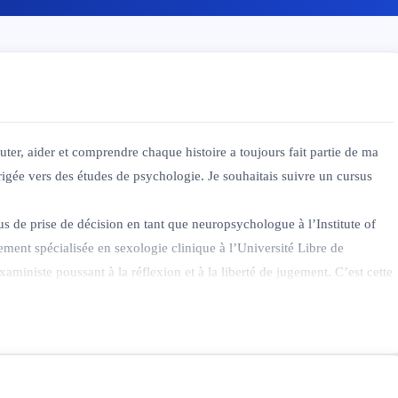
uter, aider et comprendre chaque histoire a toujours fait partie de ma
rigée vers des études de psychologie. Je souhaitais suivre un cursus
us de prise de décision en tant que neuropsychologue à l’Institute of
ement spécialisée en sexologie clinique à l’Université Libre de
xaministe poussant à la réflexion et à la liberté de jugement. C’est cette
 de chaque personne, dans son histoire, ses émotions, ses valeurs et ses
mpagnement bienveillant pour créer un lien de confiance solide. Aussi,
mentaux (thérapie des schémas de Young, thérapie de l’ACT) afin de
.