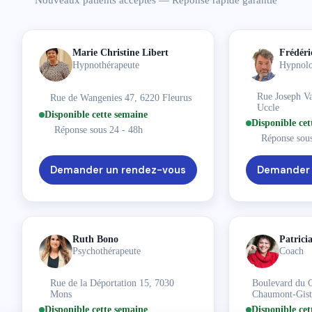
Prochaines disponibilités
06-08-2026
Voir la fiche
Marie Christine Libert
Frédéri
Hypnothérapeute
Hypnol
Patricia N'Kita
Rue Joseph Va
Coach
Rue de Wangenies 47, 6220 Fleurus
Uccle
Boulevard du Centenaire 70/A, 1325 Chaumont-Gistoux (Dion
Disponible cette semaine
Disponible cet
Français
Réponse sous 24 - 48h
Réponse sous
Disponible cette semaine
Réponse sous 24 - 48h
Demander un rendez-vous
Demander 
Prochaines disponibilités
06-08-2026
Voir la fiche
Ruth Bono
Patrici
Psychothérapeute
Coach
Aleksandra Nowak
Psychologue
Rue de la Déportation 15, 7030
Boulevard du C
Avenue Maurice 1, 1050 Ixelles
Mons
Chaumont-Gist
Anglais
Polonais
Disponible cette semaine
Disponible cet