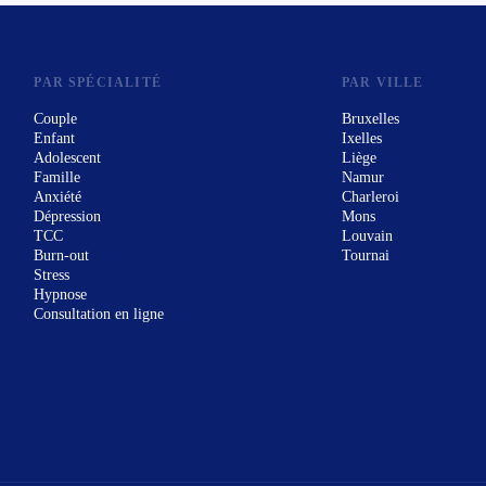
PAR SPÉCIALITÉ
PAR VILLE
Couple
Bruxelles
Enfant
Ixelles
Adolescent
Liège
Famille
Namur
Anxiété
Charleroi
Dépression
Mons
TCC
Louvain
Burn-out
Tournai
Stress
Hypnose
Consultation en ligne