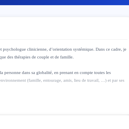
, et psychologue clinicienne, d’orientation systémique. Dans ce cadre, je
que des thérapies de couple et de famille.
la personne dans sa globalité, en prenant en compte toutes les
environnement (famille, entourage, amis, lieu de travail, …) et par ses
recherche de leur juste place dans le monde, dans notre société, et en
ux-mêmes. Je propose de les accompagner et de les soutenir dans ce