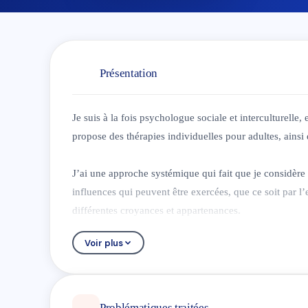
Présentation
Je suis à la fois psychologue sociale et interculturelle
propose des thérapies individuelles pour adultes, ainsi 
J’ai une approche systémique qui fait que je considère 
influences qui peuvent être exercées, que ce soit par l’
différentes croyances et appartenances.
Voir plus
Les adultes, jeunes ou moins jeunes, sont parfois à la 
recherche de compréhension du monde extérieur et d’e
travail et ces réflexions.
Problématiques traitées