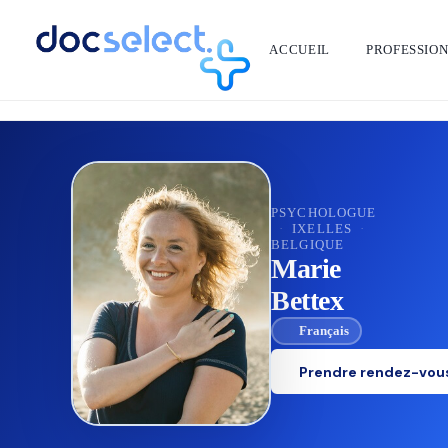
ACCUEIL
PROFESSIO
RETOUR À L'ANNUAIRE
PSYCHOLOGUE
·
IXELLES
·
BELGIQUE
Marie
Bettex
Français
Prendre rendez-vou