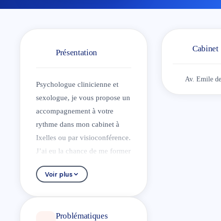
Cabinet
Présentation
Av. Emile de
Psychologue clinicienne et
sexologue, je vous propose un
accompagnement à votre
rythme dans mon cabinet à
Ixelles ou par visioconférence.
J’ai eu la chance de me former
à l’UCL et l’ULB, ce qui me
Voir plus
donne une vision globale,
chaque université ayant des
approches théoriques
Problématiques
complémentaires.