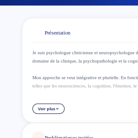
Présentation
Je suis psychologue clinicienne et neuropsychologue di
domaine de la clinique, la psychopathologie et la cogn
Mon approche se veut intégrative et plurielle. En fonct
telles que les neurosciences, la cognition, l'émotion, le 
Je souhaite avant tout vous offrir un espace sécurisa
Voir plus
avoir peur du jugement. Je prends en compte la perso
adapté à chacun, le tout dans un espace de parole et d'
Je reçois en consultations des adolescents et des adul
Problématiques traitées