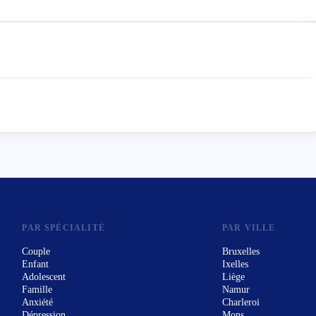
PAR SPÉCIALITÉ
PAR VILLE
Couple
Bruxelles
Enfant
Ixelles
Adolescent
Liège
Famille
Namur
Anxiété
Charleroi
Dépression
Mons