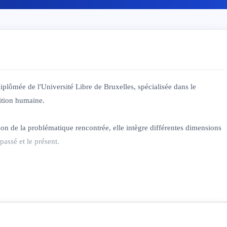
plômée de l'Université Libre de Bruxelles, spécialisée dans le
ition humaine.
ion de la problématique rencontrée, elle intègre différentes dimensions
passé et le présent.
nt où vous pourrez déposer vos problèmes ou questionnements sans
nne dans sa singularité et propose un accompagnement personnalisé et
écoute en toute bienveillance.
tes pour différentes problématiques. Mon parcours professionnel m'a