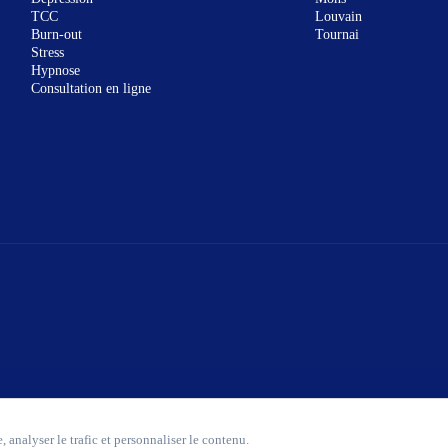
TCC
Louvain
Burn-out
Tournai
Stress
Hypnose
Consultation en ligne
 analyser le trafic et personnaliser le contenu.