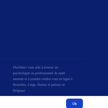
DocSelect vous aide à trouver un
psychologue ou professionnel de santé
mentale et à prendre rendez-vous en ligne à
Bruxelles, Liège, Namur et partout en
Belgique.
Ok