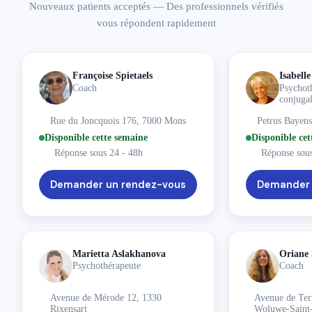
Nouveaux patients acceptés — Des professionnels vérifiés
Voir la fiche
vous répondent rapidement
Oriane Schreuer
Françoise Spietaels
Isabel
Coach,
Thérapeute holistique,
Thérapeute énergétique,
C
Coach
Psychoth
Avenue de Tervueren 412, 1150 Woluwe-Saint-Pierre
conjuga
Anglais
Français
Rue du Joncquois 176, 7000 Mons
Petrus Bayens
Disponible cette semaine
Disponible cette semaine
Disponible cet
Réponse sous 24 - 48h
Réponse sous 24 - 48h
Réponse sous
Prochaines disponibilités
10-08-2026
17-08-2026
24-08-2026
Demander un rendez-vous
Demander 
Voir la fiche
Aleksandra Nowak
Psychologue
Marietta Aslakhanova
Oriane
Psychothérapeute
Coach
Avenue Maurice 1, 1050 Ixelles
Anglais
Polonais
Avenue de Mérode 12, 1330
Avenue de Ter
Disponible cette semaine
Rixensart
Woluwe-Saint-