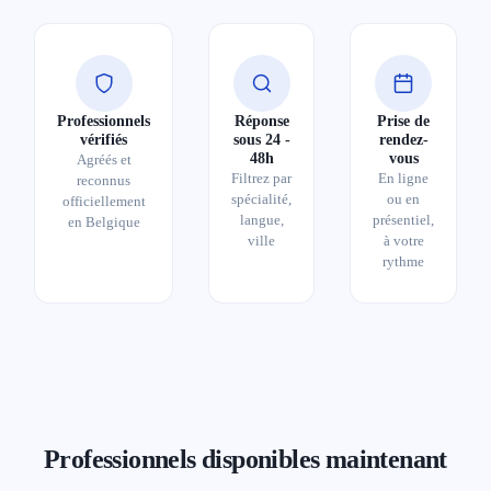
Nathalie Colleaux
Psychothérapeute,
Coach,
Thérapeute
Anglais
Français
Professionnels
Réponse
Prise de
Disponible cette semaine
vérifiés
sous 24 -
rendez-
48h
vous
Agréés et
Réponse sous 24 - 48h
Filtrez par
En ligne
reconnus
Prochaines disponibilités
spécialité,
ou en
officiellement
10-08-2026
12-08-2026
langue,
présentiel,
en Belgique
ville
à votre
Voir la fiche
rythme
Marietta Aslakhanova
Psychothérapeute,
Gestalt praticien
Avenue de Mérode 12, 1330 Rixensart
Français
Russe
Disponible cette semaine
Réponse sous 24 - 48h
Professionnels disponibles maintenant
Prochaines disponibilités
10-08-2026