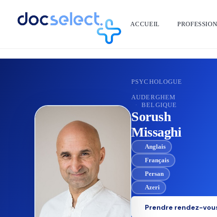
ACCUEIL
PROFESSIO
RETOUR À L'ANNUAIRE
PSYCHOLOGUE
·
AUDERGHEM
·
BELGIQUE
Sorush
Missaghi
Anglais
Français
Persan
Azeri
Prendre rendez-vou