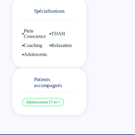
Master en Psychologie
Clinique à l’Université
Spécialisations
Catholique de Louvain
(UCL).
Plein
TDAH
Peu de temps après mon
Conscience
arrivée en Belgique, j’ai
Coaching
Relaxation
rapidement commencé à
Adolescents
enseigner le Yoga dans
différents centres et instituts.
C’est en 1987 que j’obtins
Patients
mon diplôme en Psychologie
accompagnés
Clinique et j’ai directement
commencé à travailler
Adolescentes 17 et +
comme psychologue dans
un hôpital psychiatrique.
C’est peu de temps après
que je suis devenu