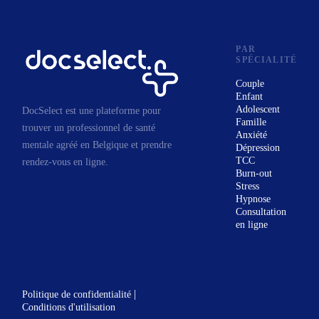
psychanalyste de
candidature à l’École belge
PAR
de psychanalyse.
SPÉCIALITÉ
C’est donc depuis plus de 30
Couple
ans que je travaille dans le
Enfant
domaine de la psychologie
Adolescent
DocSelect est une plateforme pour
Famille
et la thérapie psycho-
trouver un professionnel de santé
Anxiété
mentale agréé en Belgique et prendre
holistique ainsi que le yoga.
Dépression
TCC
rendez-vous en ligne.
Qu’est ce que la thérapie
Burn-out
psycho-holistique ?
Stress
Hypnose
Dans cette discipline, nous
Consultation
considérons l’humain
en ligne
comme un Être entier, saint
et complexe dû à son esprit.
La thérapie psycho-
|
Politique de confidentialité
holistique apporte non-
Conditions d'utilisation