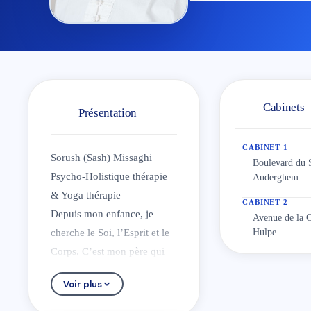
Cabinets
Présentation
CABINET 1
Sorush (Sash) Missaghi
Boulevard du 
Psycho-Holistique thérapie
Auderghem
& Yoga thérapie
CABINET 2
Depuis mon enfance, je
Avenue de la 
cherche le Soi, l’Esprit et le
Hulpe
Corps. C’est mon père qui
m’a guidé vers mon chemin
Voir plus
spirituel à travers cette
phrase : « Connais-toi toi-