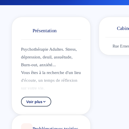
Cabin
Présentation
Rue Ernes
Psychothérapie Adultes. Stress,
dépression, deuil, assuétude,
Burn-out, anxiété...
Vous êtes à la recherche d'un lieu
d'écoute, un temps de réflexion
sur votre vie.
Vous êtes confronté à une
Voir plus
souffrance existentielle, une
perte de sens, une ou plusieurs
angoisses difficiles à
circonscrire, une ou plusieurs
Problématiques traitées