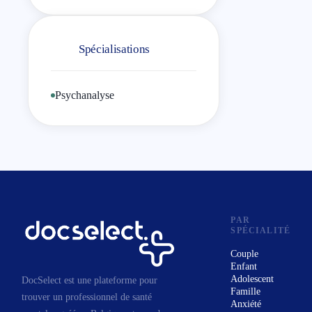
Vous mettre à l’écoute de
votre inconscient ;
Spécialisations
Reprendre contact avec votre
vécu, vos émotions.
Psychanalyse
Psychologue clinicien et
psychopédagogue, mon
expérience du soin s'est
construite durant ces vingt
dernières années dans les
champs de la psychiatrie
(enfants-adolescents-adultes) et
PAR
SPÉCIALITÉ
de l'insertion
socioprofessionnelle, mais aussi
Couple
Enfant
à travers un travail thérapeutique
Adolescent
DocSelect est une plateforme pour
personnel. Les séances sont
Famille
trouver un professionnel de santé
Anxiété
orientées par la psychothérapie