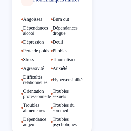
problématiques relationnelles,
une difficulté à vous positionner,
Angoisses
Burn out
faire certains choix.
Dépendances
Dépendances
Je vous propose un espace
alcool
drogue
intermédiaire, une parenthèse
Dépression
Deuil
dans votre quotidien, un lieu et
Perte de poids
Phobies
un temps pour chercher
Stress
Traumatisme
ensemble le ou les moyens de
Agressivité
Anxiété
retrouver un peu d'équilibre,
d'apaisement.
Difficultés
Hypersensibilité
relationnelles
Le moment de la consultation est
Orientation
Troubles
une occasion de :
professionnelle
sexuels
Vous retrouver avec vous-
Troubles
Troubles du
alimentaires
sommeil
même ;
Dépendance
Troubles
Faire le tri ;
au jeu
psychotiques
Prendre distance ;