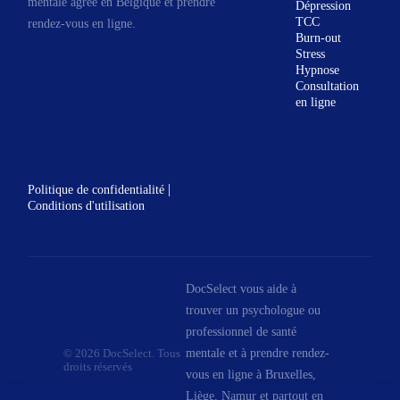
mentale agréé en Belgique et prendre
Dépression
analytique.
TCC
rendez-vous en ligne.
Burn-out
Chaque personne qui vient
Stress
consulter est unique, possède sa
Hypnose
Consultation
propre histoire, ses fragilités et
en ligne
ressources singulières, ses
souffrances et ses questions. Au
travers de notre rencontre, le
travail consistera dans un
|
Politique de confidentialité
Conditions d'utilisation
premier temps à poser votre
demande ainsi que le cadre des
entretiens (durée, nombre de
séances...). Ensuite, nous
DocSelect vous aide à
essayerons, ensemble, de trouver
trouver un psychologue ou
vos propres réponses et solutions
professionnel de santé
mentale et à prendre rendez-
© 2026 DocSelect. Tous
aux questions et difficultés
droits réservés
vous en ligne à Bruxelles,
rencontrées.
Liège, Namur et partout en