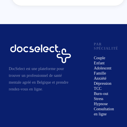
PAR
SPÉCIALITÉ
Couple
Enfant
Adolescent
DocSelect est une plateforme pour
Famille
trouver un professionnel de santé
Anxiété
mentale agréé en Belgique et prendre
Dépression
TCC
rendez-vous en ligne.
Burn-out
Stress
Hypnose
Consultation
en ligne