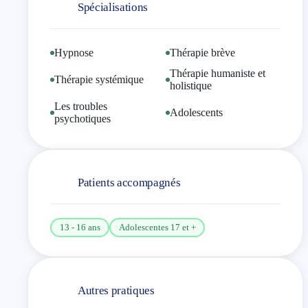
Spécialisations
sereinement.
Au plaisir de vous rencontrer.
Hypnose
Thérapie brève
Thérapie humaniste et
« Le bonheur n’est pas une destination à
Thérapie systémique
holistique
atteindre, c’est une manière de voyager »,
Les troubles
Margaret Lee Runbeck.
Adolescents
psychotiques
Patients accompagnés
13 - 16 ans
Adolescentes 17 et +
Autres pratiques