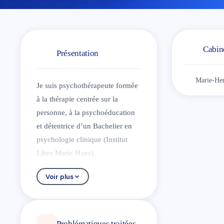
Cabin
Présentation
Marie-Hen
Je suis psychothérapeute formée
à la thérapie centrée sur la
personne, à la psychoéducation
et détentrice d’un Bachelier en
psychologie clinique (Institut
Libre Marie Haps).
Mon approche thérapeutique
Voir plus
s'adresse aussi bien aux adultes
qu'aux enfants et aux
adolescents. Elle repose sur des
aspects purement cliniques mais
Problématiques traitées