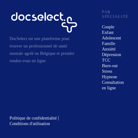
problématiques/difficultés
évoquées plus haut.
PAR
SPÉCIALITÉ
Et ce dans un espace où l’écoute,
l’empathie, la considération
Couple
Enfant
positive inconditionelle et la
Adolescent
DocSelect est une plateforme pour
bienveillance sont de mises. Mon
Famille
trouver un professionnel de santé
Anxiété
travail de thérapeute consiste à
mentale agréé en Belgique et prendre
Dépression
vous écouter et à vous
TCC
rendez-vous en ligne.
Burn-out
accompagner dans un
Stress
cheminement personnel au cours
Hypnose
Consultation
duquel vous apprendrez à mieux
en ligne
vous connaître et à trouver en
vous vos propres solutions.
Prendre la décision d’aller
consulter un thérapeute peut
|
Politique de confidentialité
Conditions d'utilisation
s’avérer être une étape difficile à
franchir. C’est pourquoi