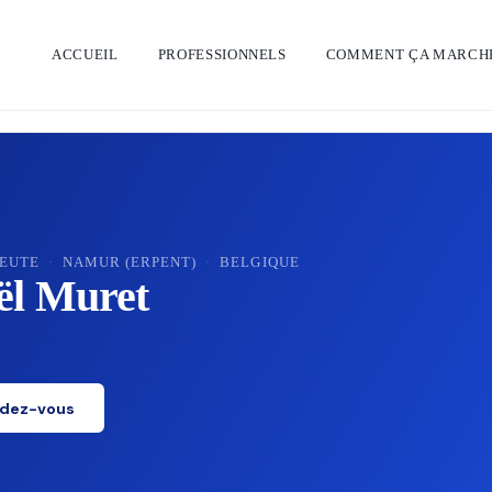
ACCUEIL
PROFESSIONNELS
COMMENT ÇA MARCH
EUTE
·
NAMUR (ERPENT)
·
BELGIQUE
ël Muret
ndez-vous