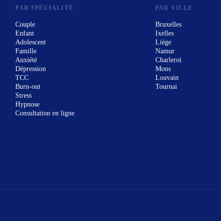
PAR SPÉCIALITÉ
PAR VILLE
Couple
Bruxelles
Enfant
Ixelles
Adolescent
Liège
Famille
Namur
Anxiété
Charleroi
Dépression
Mons
TCC
Louvain
Burn-out
Tournai
Stress
Hypnose
Consultation en ligne