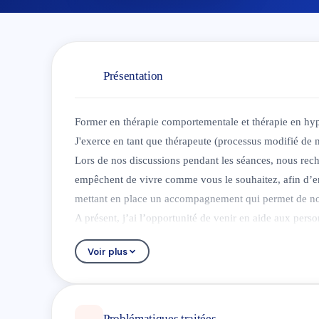
Présentation
Former en thérapie comportementale et thérapie en hy
J'exerce en tant que thérapeute (processus modifié de
Lors de nos discussions pendant les séances, nous re
empêchent de vivre comme vous le souhaitez, afin d’e
mettant en place un accompagnement qui permet de nouv
A présent, j’ai l’opportunité de venir en aide aux perso
chemin de votre cette évolution personnelle, dans une re
Voir plus
Vous recherchez apaisement, compréhension, envie de 
quotidien ?
Dans un cadre thérapeutique adapté à chacun, où le jug
sur vos demandes et besoins face aux circonstances de l
Problématiques traitées