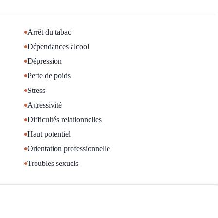
agage émotionnel.
té pour enfin vivre votre vie de manière alignée avec qui vous êtes
Arrêt du tabac
Dépendances alcool
 vie mais vous ne savez pas par où commencer ? Parfois, venir en
Dépression
mprendre pour dépasser ses blocages et l’objectif de commencer une
Perte de poids
Stress
Agressivité
Difficultés relationnelles
Haut potentiel
Orientation professionnelle
Troubles sexuels