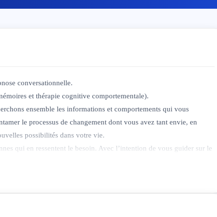
pnose conversationnelle.
 mémoires et thérapie cognitive comportementale).
cherchons ensemble les informations et comportements qui vous
ntamer le processus de changement dont vous avez tant envie, en
elles possibilités dans votre vie.
nnes qui en ressentent le besoin. Avec l’intention de vous guider sur le
lation patient(e)-thérapeute sincère et sécurisée.
retrouver confiance en vous et sérénité face aux problèmes du
ement et la critique sont bannis. Nous mettons en place des solutions
a vie. Pour vous permettre d’atteindre vos objectifs quels qu’ils