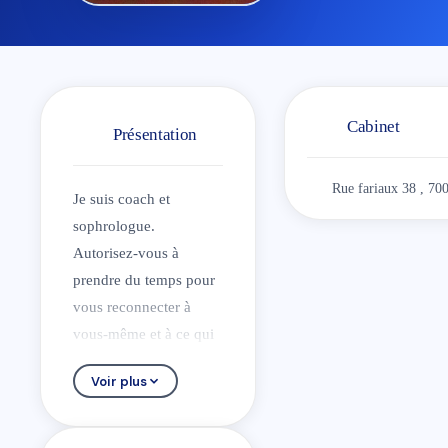
Cabinet
Présentation
Rue fariaux 38 , 7
Je suis coach et
sophrologue.
Autorisez-vous à
prendre du temps pour
vous reconnecter à
vous-même et à ce qui
est important pour
Voir plus
vous.
Je pratique
l’accompagnement