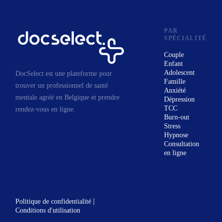
épreuve.
Je vous accueille dans
un espace convivial
PAR
SPÉCIALITÉ
pour vous aider à
Couple
répondre à ces
Enfant
questions essentielles
Adolescent
DocSelect est une plateforme pour
Famille
que vous vous posez
trouver un professionnel de santé
Anxiété
peut-être : «Comment
mentale agréé en Belgique et prendre
Dépression
TCC
rendez-vous en ligne.
vais-je construire une
Burn-out
vie personnelle et
Stress
Hypnose
professionnelle qui me
Consultation
correspond vraiment et
en ligne
dans laquelle je peux
m’épanouir ? » ou «
Qu’est-ce que je vais
|
Politique de confidentialité
faire de ce que la vie a
Conditions d'utilisation
fait de moi ? »