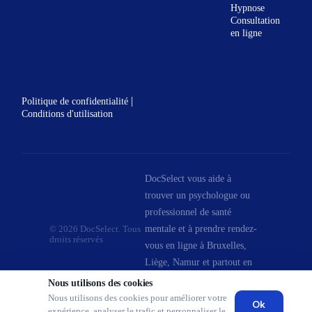
Hypnose
Consultation
en ligne
|
Politique de confidentialité
Conditions d'utilisation
DocSelect vous aide à
trouver un psychologue ou
professionnel de santé
mentale et à prendre rendez-
© 2026 DocSelect. Tous
droits réservés
vous en ligne à Bruxelles,
Liège, Namur et partout en
Belgique.
Nous utilisons des cookies
Nous utilisons des cookies pour améliorer votre
Ok
expérience, analyser le trafic et personnaliser le