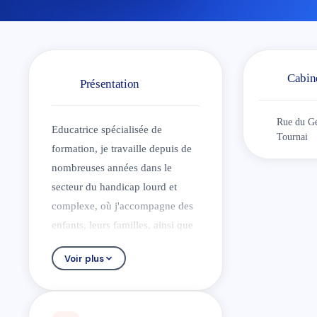
Cabin
Présentation
Rue du Gé
Educatrice spécialisée de
Tournai
formation, je travaille depuis de
nombreuses années dans le
secteur du handicap lourd et
complexe, où j'accompagne des
enfants, leurs familles, ainsi que
les professionnels et les équipes
Voir plus
qui les entourent.
Riche de cette expérience de
terrain et nourrie de quatre