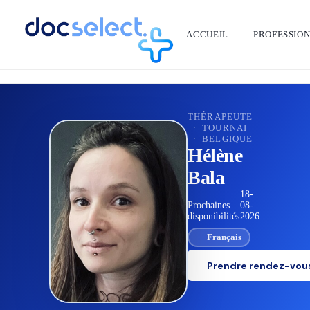
ACCUEIL
PROFESSIO
RETOUR À L'ANNUAIRE
THÉRAPEUTE
·
TOURNAI
·
BELGIQUE
Hélène
Bala
18-
Prochaines
08-
disponibilités
2026
Français
Prendre rendez-vou