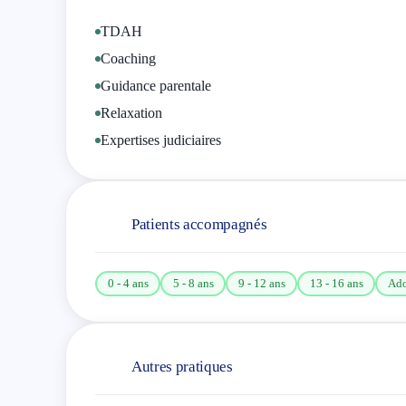
TDAH
Coaching
Guidance parentale
Relaxation
Expertises judiciaires
Patients accompagnés
0 - 4 ans
5 - 8 ans
9 - 12 ans
13 - 16 ans
Ado
Autres pratiques