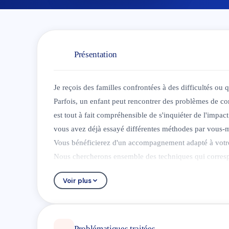
Présentation
Je reçois des familles confrontées à des difficultés ou 
Parfois, un enfant peut rencontrer des problèmes de con
est tout à fait compréhensible de s'inquiéter de l'impac
vous avez déjà essayé différentes méthodes par vous
Vous bénéficierez d'un accompagnement adapté à votre
Nous chercherons ensemble des techniques qui correspon
accompagnement individuel pour l'enfant ou un accom
Voir plus
Pour moi, il est important que les parents et les enfa
et à des moments d'échange confidentiels lors des cons
Moi-même, j'ai été titulaire et enseignante en cinquiè
travaillé en aide de crise pour “Opgroeien”, grâce à 
Problématiques traitées