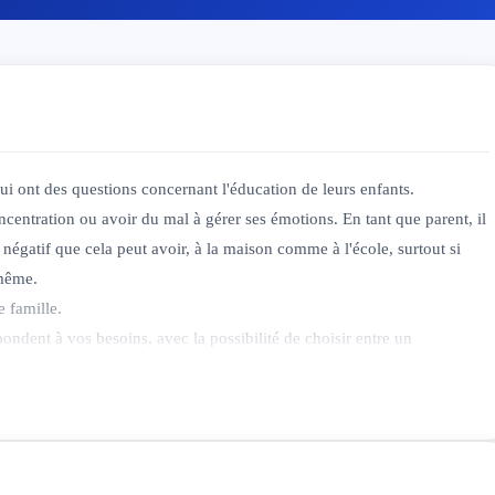
qui ont des questions concernant l'éducation de leurs enfants.
centration ou avoir du mal à gérer ses émotions. En tant que parent, il
t négatif que cela peut avoir, à la maison comme à l'école, surtout si
-même.
 famille.
dent à vos besoins, avec la possibilité de choisir entre un
pagnement familial.
nts se sentent immédiatement soutenus, grâce à une approche personnelle
ultations.
me et sixième année primaire en immersion néerlandais. J’ai également
mon diplôme en psychologie appliquée. Avec ce bagage professionnel,