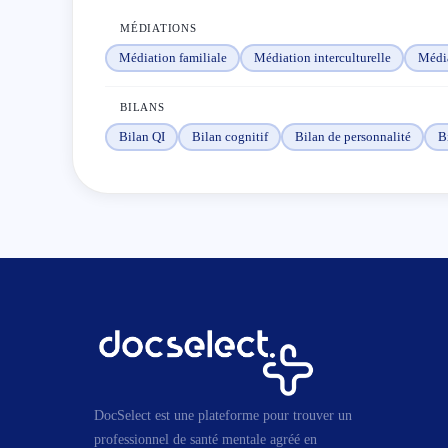
MÉDIATIONS
Médiation familiale
Médiation interculturelle
Média
BILANS
Bilan QI
Bilan cognitif
Bilan de personnalité
Bi
DocSelect est une plateforme pour trouver un
professionnel de santé mentale agréé en