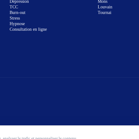
Dépression
Mons
TCC
Louvain
Burn-out
Tournai
Stress
Hypnose
Consultation en ligne
 analyser le trafic et personnaliser le contenu.