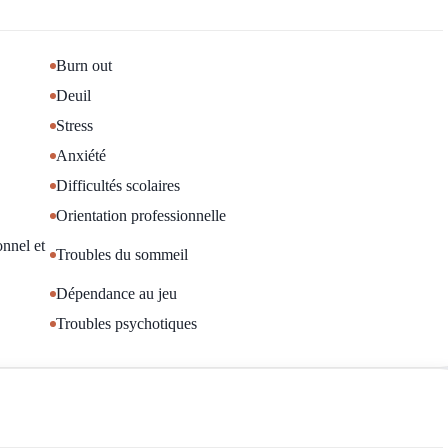
e en psychologie.
on de Bruxelles) ou à domicile.
Burn out
e français, l’anglais et le lingala.
Deuil
Stress
Anxiété
Difficultés scolaires
Orientation professionnelle
nnel et
Troubles du sommeil
Dépendance au jeu
Troubles psychotiques