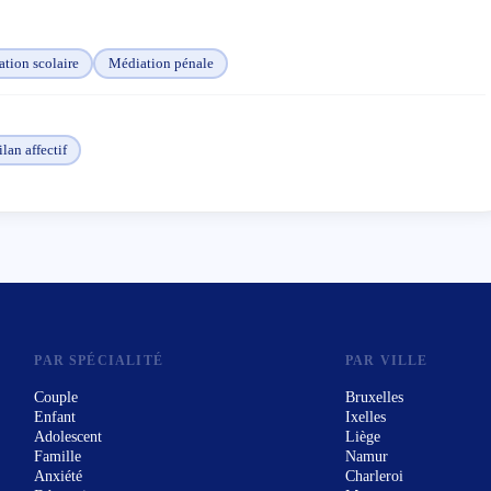
tion scolaire
Médiation pénale
lan affectif
PAR SPÉCIALITÉ
PAR VILLE
Couple
Bruxelles
Enfant
Ixelles
Adolescent
Liège
Famille
Namur
Anxiété
Charleroi