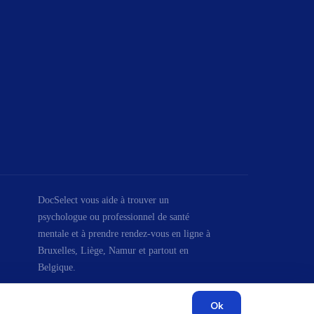
DocSelect vous aide à trouver un
psychologue ou professionnel de santé
mentale et à prendre rendez-vous en ligne à
Bruxelles, Liège, Namur et partout en
Belgique.
Ok