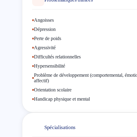
j'ai déjà pu soutenir 36 familles en tant que consultant
Les séances peuvent avoir lieu dans mon cabinet (régi
Angoisses
Je maîtrise également plusieurs langues, le néerlandais, l
Dépression
J'espère pouvoir vous aider et votre famille.
Perte de poids
Agressivité
Difficultés relationnelles
Hypersensibilité
Problème de développement (comportemental, émotio
affectif)
Orientation scolaire
Handicap physique et mental
Spécialisations