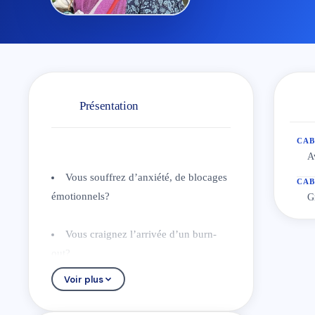
Présentation
CAB
A
Vous souffrez d’anxiété, de blocages
CAB
émotionnels?
G
Vous craignez l’arrivée d’un burn-
out?
Voir plus
Vous vivez une relation toxique ou
même de la manipulation?