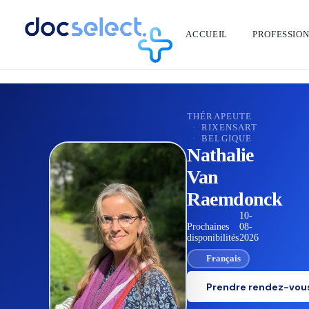
ACCUEIL
PROFESSIO
RETOUR À L'ANNUAIRE
THÉRAPEUTE
·
RIXENSART
·
BELGIQUE
Nathalie
Van
Raemdonck
10-
Prochaines
08-
disponibilités
2026
Français
Prendre rendez-vou