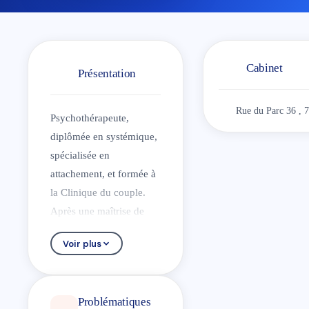
Cabinet
Présentation
Rue du Parc 36 , 
Psychothérapeute,
diplômée en systémique,
spécialisée en
attachement, et formée à
la Clinique du couple.
Après une maîtrise de
psychologie, suivie à
Voir plus
l’Université de Paris XIII,
je me suis orientée vers
la clinique, dans une
Problématiques
vision humaniste. C’est