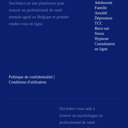
Adolescent
DocSelect est une plateforme pour
des
Famille
trouver un professionnel de santé
Anxiété
accompagnements
mentale agréé en Belgique et prendre
Dépression
lors d’un deuil
TCC
rendez-vous en ligne.
Burn-out
des suivis pré et post
Stress
adoption
Hypnose
Consultation
des suivis de
en ligne
procréation
médicalement assistée
des troubles
|
Politique de confidentialité
dépressifs
Conditions d'utilisation
l’Anxiété – Angoisse
Les séances se passent en
individuel, ou en famille.
DocSelect vous aide à
Ce sont des entretiens en
trouver un psychologue ou
face à face où la prise en
professionnel de santé