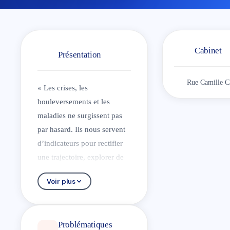
Cabinet
Présentation
Rue Camille C
« Les crises, les
bouleversements et les
maladies ne surgissent pas
par hasard. Ils nous servent
d’indicateurs pour rectifier
une trajectoire, explorer de
nouvelles orientations,
Voir plus
expérimenter un autre
chemin de vie. » CG. JUNG.
Je m’appelle Vincent
Problématiques
Rassart.